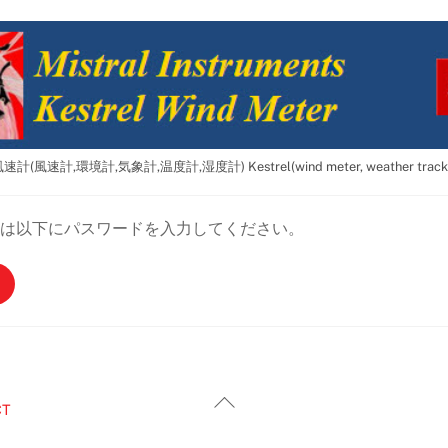
(風速計,環境計,気象計,温度計,湿度計) Kestrel(wind meter, weather trac
は以下にパスワードを入力してください。
Back
CT
To