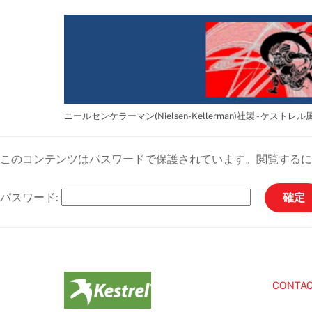
Skip
to
content
ニールセンケラーマン(Nielsen-Kellerman)社製 - ケストレル風速計
このコンテンツはパスワードで保護されています。閲覧するに
パスワード:
CONTA