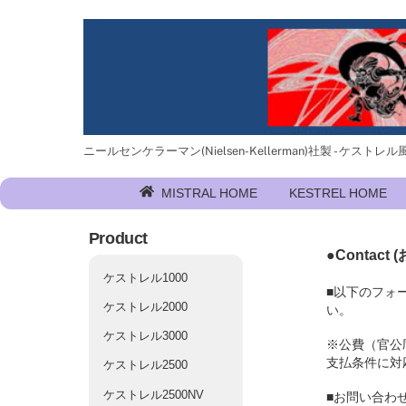
Skip
to
content
ニールセンケラーマン(Nielsen-Kellerman)社製 - ケストレル風速計
MISTRAL HOME
KESTREL HOME
Product
●Contac
ケストレル1000
■以下のフォ
ケストレル2000
い。
ケストレル3000
※公費（官公
支払条件に対
ケストレル2500
ケストレル2500NV
■お問い合わ