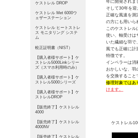
年に開発されま
ケストレル DROP
そして30年を
ケストレル Met 6000ウ
正確な風速を測
ェザーステーション
の方にも用いら
ケストレル ヒートストレ
このケストレル
ス モニタリング システ
使い、軸受けは
ム
いた繊細な羽で、
較正証明書（NIST）
風でも正確に計
特徴です。
【購入者様サポート】ケ
インペラーは消
ストレル5000Linkシリー
ズ（スマホ利用時のみ）
おかしいな、羽
を交換すること
【購入者様サポート】ケ
ストレル5000シリーズ
修理対象ではあ
けます。
【購入者様サポート】ケ
ストレルDROP
【販売終了】ケストレル
4000
【販売終了】ケストレル
ケストレル1
4000NV
【販売終了】ケストレル