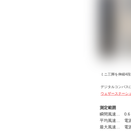
ミニ三脚を伸縮4
デジタルコンパス
ウェザーステーシ
測定範囲
瞬間風速… 0.6
平均風速… 電
最大風速… 電