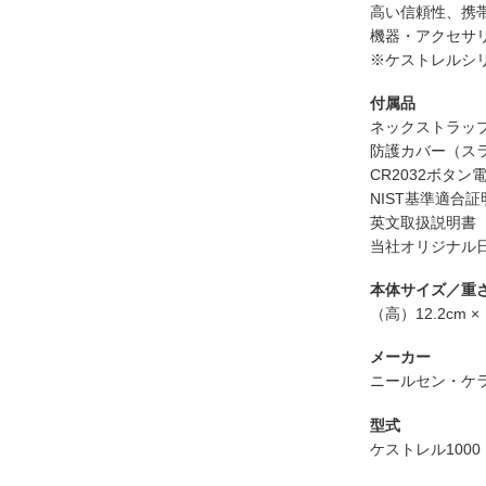
高い信頼性、携
機器・アクセサリー
※ケストレルシリ
付属品
ネックストラッ
防護カバー（ス
CR2032ボタン
NIST基準適合証
英文取扱説明書
当社オリジナル
本体サイズ／重
（高）12.2cm 
メーカー
ニールセン・ケラーマ
型式
ケストレル1000（K