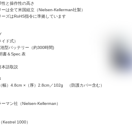
帯性と操作性の高さ
は全て米国組立（Nielsen-Kellerman社製）
ーズはRoHS指令に準拠しています
プ
ライド式）
電池型バッテリー（約300時間)
明書＆Spec.表
日本語取説
さ
×（幅）4.8cm ×（厚）2.8cm／102g （防護カバー含む）
ン社（Nielsen-Kellerman）
estrel 1000）