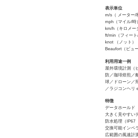
表示単位
m/s（ メーター
mph（マイル/時
km/h（キロメー
ft/min（フィー
knot （ノット）
Beaufort（ビ
利用用途一例
屋外環境計測（
防／珈琲焙煎／
球
／
ドローン
／
／
ラジコンヘリ et
特徴
データホールド
大きく見やすい
防水処理（IP6
交換可能インペ
広範囲の風速計