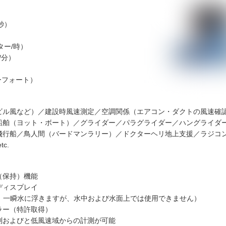
/秒）
）
ター/時）
ト/分）
ューフォート）
ビル風など）／建設時風速測定／空調関係（エアコン・ダクトの風速確
船舶（ヨット・ボート）
／
グライダー
／
パラグライダー
／
ハングライダ
飛行船
／
鳥人間（バードマンラリー）
／
ドクターヘリ地上支援
／
ラジコ
c.
（保持）機能
ディスプレイ
7 一瞬水に浮きますが、水中および水面上では使用できません）
ラー（特許取得）
測およびと低風速域からの計測が可能