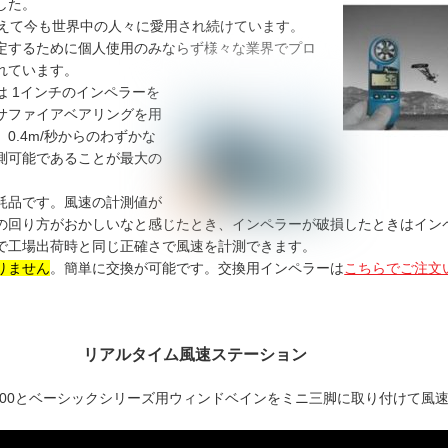
した。
迎えて今も世界中の人々に愛用され続けています。
定するために個人使用のみならず様々な業界でプロ
れています。
は 1インチのインペラーを
サファイアベアリングを用
0.4m/秒からのわずかな
測可能であることが最大の
耗品です。風速の計測値が
の回り方がおかしいなと感じたとき、インペラーが破損したときはイン
で工場出荷時と同じ正確さで風速を計測できます。
りません
。簡単に交換が可能です。交換用インペラーは
こちらでご注文
リアルタイム風速ステーション
000とベーシックシリーズ用ウィンドベインをミニ三脚に取り付けて風