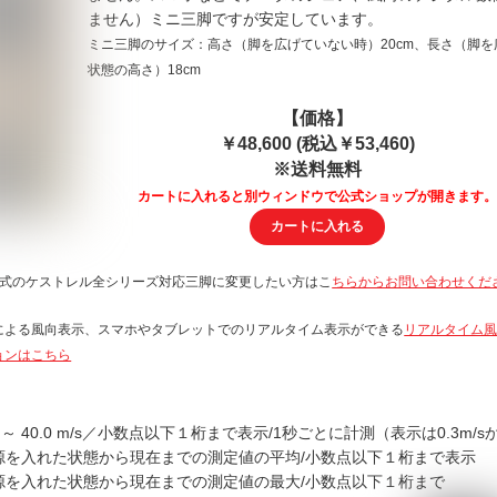
ません）ミニ三脚ですが安定しています。
ミニ三脚のサイズ：高さ（脚を広げていない時）20cm、長さ（脚を
状態の高さ）18cm
【価格】
￥48,600
(税込￥53,460)
※送料無料
カートに入れると別ウィンドウで公式ショップが開きます
段式のケストレル全シリーズ対応三脚に変更したい方はこ
ちらからお問い合わせくだ
による風向表示、スマホやタブレットでのリアルタイム表示ができる
リアルタイム
ョンはこちら
 ～ 40.0 m/s／小数点以下１桁まで表示/1秒ごとに計測（表示は0.3m/s
源を入れた状態から現在までの測定値の平均/小数点以下１桁まで表示
源を入れた状態から現在までの測定値の最大/小数点以下１桁まで