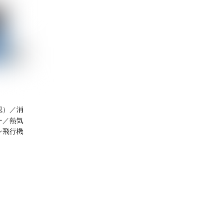
認）／消
ー
／
熱気
ン飛行機