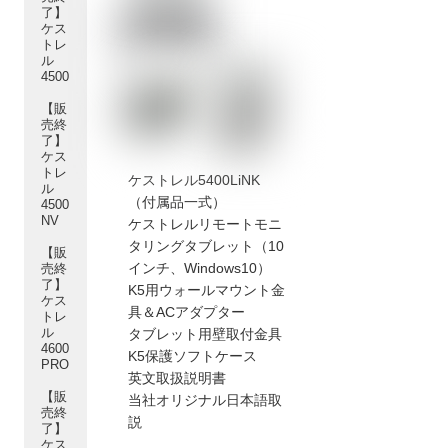
了】
ケス
トレ
ル
4500
【販
売終
了】
ケス
トレ
ケストレル5400LiNK
ル
（付属品一式）
4500
NV
ケストレルリモートモニ
タリングタブレット（10
【販
インチ、Windows10）
売終
了】
K5用ウォールマウント金
ケス
具＆ACアダプター
トレ
ル
タブレット用壁取付金具
4600
K5保護ソフトケース
PRO
英文取扱説明書
【販
当社オリジナル日本語取
売終
説
了】
ケス