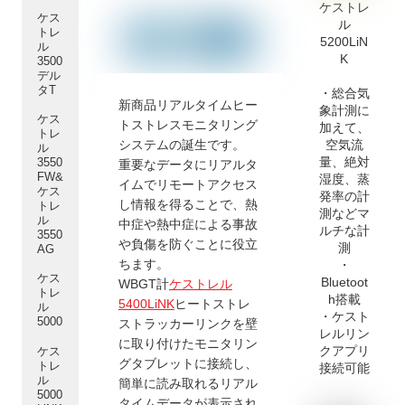
ケストレ
ケス
ル
トレ
5200LiN
ル
K
3500
デル
タT
・総合気
新商品リアルタイムヒー
象計測に
ケス
トストレスモニタリング
加えて、
トレ
システムの誕生です。
空気流
ル
量、絶対
3550
重要なデータにリアルタ
FW&
湿度、蒸
イムでリモートアクセス
ケス
発率の計
し情報を得ることで、熱
トレ
測などマ
ル
中症や熱中症による事故
ルチな計
3550
や負傷を防ぐことに役立
測
AG
ちます。
・
ケス
Bluetoot
WBGT計
ケストレル
トレ
h搭載
5400LiNK
ヒートストレ
ル
・ケスト
5000
ストラッカーリンクを壁
レルリン
に取り付けたモニタリン
クアプリ
ケス
グタブレットに接続し、
トレ
接続可能
ル
簡単に読み取れるリアル
5000
タイムデータが表示され