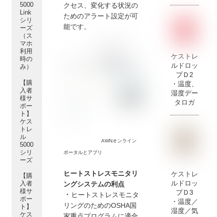
5000
クセス、変化する状況の
Link
ためのアラート設定が可
シリ
能です。
ーズ
（ス
マホ
利用
ケストレ
時の
ルドロッ
み）
プＤ2
【購
・温度、
入者
湿度デー
様サ
タロガ
ポー
ト】
ケス
トレ
ル
AWNオンライン
5000
シリ
ポータルとアプリ
ーズ
ヒートストレスモニタリ
ケストレ
【購
ルドロッ
入者
ングシステムの利点
様サ
プＤ3
・
ヒートストレスモニタ
ポー
・温度／
リングのためのOSHA国
ト】
湿度／気
ケス
家重点プログラムに適合