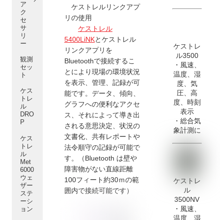
ア
ケストレルリンクアプ
ク
リの使用
セ
サ
ケストレル
リ
5400LiNK
とケストレル
ー
ケストレ
リンクアプリを
ル3500
観測
Bluetoothで接続するこ
・風速、
セッ
とにより現場の環境状況
温度、湿
ト
を表示、管理、記録が可
度、気
ケス
圧、高
能です。データ、傾向、
トレ
度、時刻
グラフへの便利なアクセ
ル
表示
DRO
ス、それによって導き出
・
総合気
P
される意思決定、状況の
象計測に
文書化、共有レポートや
ケス
トレ
法令順守の記録が可能で
ル
す。（Bluetooth は
壁や
Met
障害物がない直線距離
6000
ウェ
100フィート約30ｍの範
ケストレ
ザー
ル
囲内で接続可能です）
ステ
3500NV
ーシ
・風速、
ョン
温度、湿