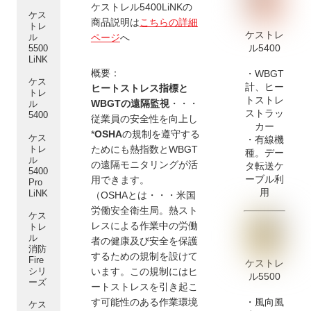
ケストレル5400LiNKの
ケス
商品説明は
こちらの詳細
トレ
ケストレ
ル
ページ
へ
ル5400
5500
LiNK
概要：
・WBGT
ケス
計、ヒー
ヒートストレス指標と
トレ
トストレ
WBGTの遠隔監視
・・・
ル
ストラッ
5400
従業員の安全性を向上し
カー
*
OSHA
の規制を遵守する
ケス
・有線機
トレ
ためにも熱指数とWBGT
種。デー
ル
の遠隔モニタリングが活
タ転送ケ
5400
ーブル利
用できます。
Pro
用
LiNK
（OSHAとは・・・米国
労働安全衛生局。熱スト
ケス
レスによる作業中の労働
トレ
ル
者の健康及び安全を保護
消防
するための規制を設けて
Fire
ケストレ
シリ
います。この規制にはヒ
ル5500
ーズ
ートストレスを引き起こ
す可能性のある作業環境
・風向風
ケス