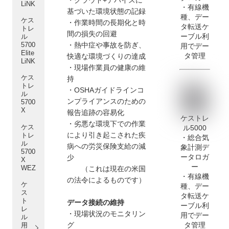
・クラウド+デバイスに
LiNK
・有線機
基づいた環境状態の記録
種、デー
ケス
・作業時間の長期化と時
タ転送ケ
トレ
間の損失の回避
ーブル利
ル
・熱中症や事故を防ぎ、
5700
用でデー
Elite
タ管理
快適な環境づくりの達成
LiNK
・現場作業員の健康の維
ケス
持
トレ
・OSHAガイドラインコ
ル
ンプライアンスのための
5700
X
報告追跡の容易化
ケストレ
・劣悪な環境下での作業
ケス
ル5000
により引き起こされた疾
トレ
・総合
気
ル
病への労災保険支給の減
象計測デ
5700
ータロガ
少
X
ー
WEZ
（これは現在の米国
・有線機
の法令によるものです）
ケ
種、デー
ス
タ転送ケ
ト
データ接続の維持
ーブル利
レ
・現場状況のモニタリン
用でデー
ル
タ管理
グ
用