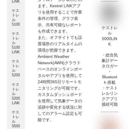
LiNK
ます。Kestrel LiNKアプ
ケス
リを使用することで作業
トレ
条件の管理、グラフ表
ル
5100
示、共有可能なレポート
ケストレ
も作成できます。
ル
ケス
また、オフサイトでも設
トレ
5000LiN
ル
置場所のリアルタイムの
K
5100
環境が把握できます。
LiNK
・総合気
Ambient Weather
象計デー
ケス
Network(AWN)クラウド
タロガー
トレ
ベースのオンラインポー
ル
・
5200
タルやアプリを使用して
Bluetoot
24時間365日
リ
モートモ
h 搭載
ケス
・ケスト
ニタリングが可能です。
トレ
レルリン
ル
カスタムダッシュボード
5200
クアプリ
を使用して気象データの
LiNK
接続可能
追跡や変化する状況に対
ケス
してのアラーム設定も可
トレ
能です。
ル
5500