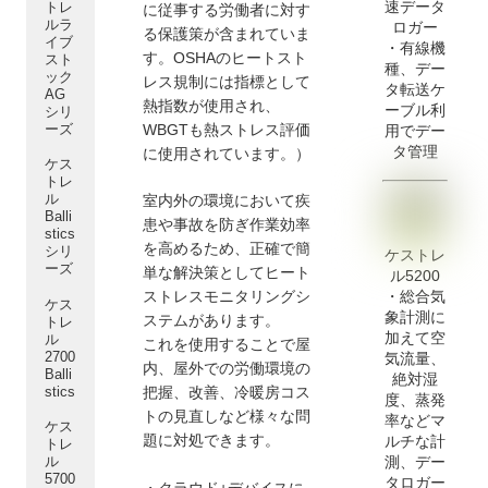
速データ
トレ
に従事する労働者に対す
ルラ
ロガー
る保護策が含まれていま
イブ
・有線機
す。OSHAのヒートスト
スト
種、デー
ック
レス規制には指標として
タ転送ケ
AG
熱指数が使用され、
ーブル利
シリ
ーズ
WBGTも熱ストレス評価
用でデー
タ管理
に使用されています。）
ケス
トレ
ル
室内外の環境において疾
Balli
患や事故を防ぎ作業効率
stics
を高めるため、正確で簡
シリ
ケストレ
ーズ
単な解決策としてヒート
ル5200
ストレスモニタリングシ
・総合気
ケス
象計測に
ステムがあります。
トレ
加えて空
ル
これを使用することで屋
2700
気流量、
内、屋外での労働環境の
Balli
絶対湿
stics
把握、改善、冷暖房コス
度、蒸発
トの見直しなど様々な問
率などマ
ケス
題に対処できます。
ルチな計
トレ
ル
測、デー
5700
タロガー