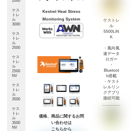
2000
ケス
Kestrel Heat Stress
トレ
Monitoring System
ル
ケストレ
3000
ル
5500LiN
ケス
K
トレ
ル
2500
・風向風
速データ
ケス
ロガー
トレ
・
ル
Bluetoot
2500
h搭載
NV
・ケスト
ケス
レルリン
トレ
クアプリ
ル
接続可能
3500
ケス
トレ
価格、商品に関するお問
ル
い合わせは
3500
NV
こちらから