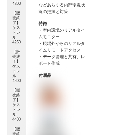
4200
などあらゆる内部環境状
況の把握と対策
【販
売終
了】
特徴
ケス
・室内環境のリアルタイ
トレ
ムモニター
ル
4250
・現場外からのリアルタ
イムリモートアクセス
【販
・データ管理と共有、レ
売終
了】
ポート作成
ケス
トレ
付属品
ル
4300
【販
売終
了】
ケス
トレ
ル
4400
【販
売終