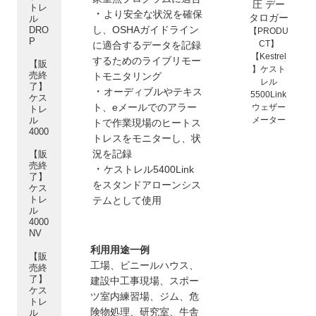
圧 デー
トレ
・
より安全な状況を確保
タロガー
ル
し、
OSHAガイドライン
DRO
【PRODU
P
CT】
に適合するデータを記録
【Kestrel
するためのライブリモー
【販
】ケスト
売終
トモニタリング
レル
了】
・
オーディブルやテキス
5500Link
ケス
ト、eメールでのアラー
ウェザー
トレ
メーター
ル
トで作業現場のヒートス
4000
トレスをモニターし、状
況を記録
【販
売終
・
ケストレル5400Link
了】
をスタンドアローンシス
ケス
トレ
テムとして使用
ル
4000
NV
利用用途一例
【販
工場、ビニールハウス、
売終
了】
建設中工事現場、スポー
ケス
ツ室内練習場、ジム、危
トレ
険物処理、研究室、牛舎
ル