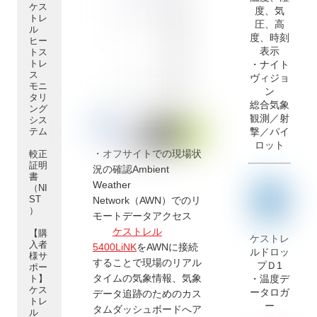
ケス
度、気
トレ
圧、高
ル
度、時刻
ヒー
表示
トス
トレ
・ナイト
ス
ヴィジョ
モニ
ン
タリ
総合気象
ング
観測／射
シス
撃／パイ
テム
ロット
・オフサイトでの現場状
較正
証明
況の確認
Ambient
書
Weather
（NI
ST
Network（AWN）でのリ
）
モートデータアクセス
ケストレル
【購
ケストレ
入者
5400LiNK
をAWNに接続
ルドロッ
様サ
することで現場のリアル
プＤ1
ポー
タイムの気象情報、気象
・温度デ
ト】
ケス
ータロガ
データ追跡のためのカス
トレ
ー
タムダッシュボードへア
ル