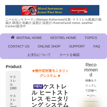
Skip
to
content
ニールセンケラーマン(Nielsen-Kellerman)社製 - ケストレル風速計(風
速計,環境計,気象計,温度計,湿度計) Kestrel(wind meter, weather
tracker)販売中
MISTRAL HOME
KESTREL HOME
TOPICS
CONTACT US
ONLINE SHOP
SUPPORT
FAQ
お支払について
カートを確認
Reco
Product
mmen
★熱中症対策モニタリン
d
グシステム ★
ケス
画像をク
トレ
ル
ケストレ
リックし
1000
て詳細ペ
ル ヒートスト
ージへ
ケス
レス モニタリ
トレ
ング システム
ル