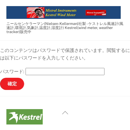
Skip
to
content
ニールセンケラーマン(Nielsen-Kellerman)社製 - ケストレル風速計(風
速計,環境計,気象計,温度計,湿度計) Kestrel(wind meter, weather
tracker)販売中
このコンテンツはパスワードで保護されています。閲覧するに
は以下にパスワードを入力してください。
パスワード:
Back
To
Top