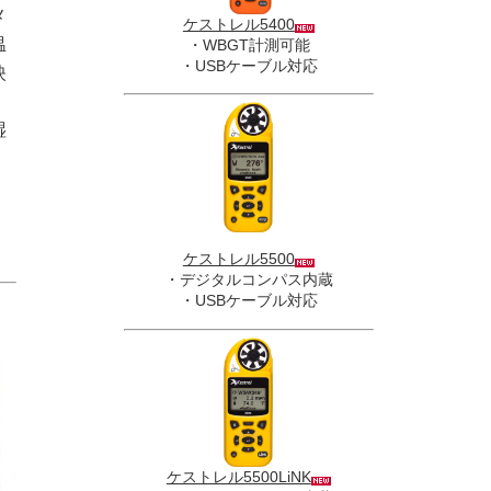
メ
ケストレル5400
温
・WBGT計測可能
・USBケーブル対応
映
湿
ケストレル5500
・デジタルコンパス内蔵
・USBケーブル対応
ケストレル5500LiNK