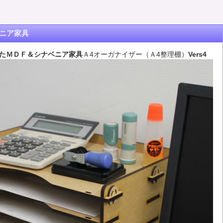
ニア家具
たＭＤＦ＆シナベニア家具
Ａ4オーガナイザー（Ａ4整理棚）
Vers4