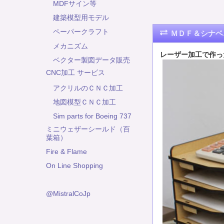
MDFサイン等
建築模型用モデル
ペーパークラフト
ＭＤＦ＆シナベ
メカニズム
レーザー加工で作っ
ベクター製図データ販売
CNC加工 サービス
アクリルのＣＮＣ加工
地図模型ＣＮＣ加工
Sim parts for Boeing 737
ミニウェザーシールド（百
葉箱）
Fire & Flame
On Line Shopping
@MistralCoJp