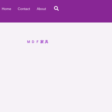
Search
Home
Contact
About
ＭＤＦ家具