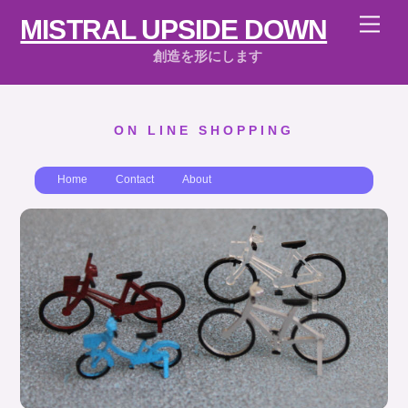
Skip
Men
MISTRAL UPSIDE DOWN
to
content
創造を形にします
ON LINE SHOPPING
Home
Contact
About